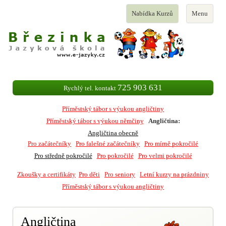
Toggle
Toggle
Nabídka Kurzů
Menu
navigation
navigation
725 903 631
Rychlý tel. kontakt
Příměstský tábor s výukou angličtiny
Příměstský tábor s výukou němčiny
Angličtina:
Angličtina obecně
Pro začátečníky
Pro falešné začátečníky
Pro mírně pokročilé
Pro středně pokročilé
Pro pokročilé
Pro velmi pokročilé
Zkoušky a certifikáty
Pro děti
Pro seniory
Letní kurzy na prázdniny
Příměstský tábor s výukou angličtiny
Angličtina