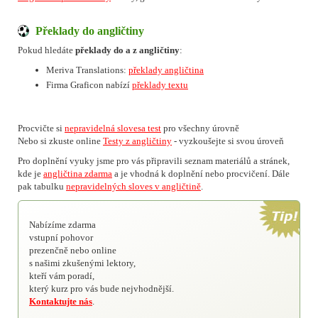
Překlady do angličtiny
Pokud hledáte
překlady do a z angličtiny
:
Meriva Translations:
překlady angličtina
Firma Graficon nabízí
překlady textu
Procvičte si
nepravidelná slovesa test
pro všechny úrovně
Nebo si zkuste online
Testy z angličtiny
- vyzkoušejte si svou úroveň
Pro doplnění vyuky jsme pro vás připravili seznam materiálů a stránek,
kde je
angličtina zdarma
a je vhodná k doplnění nebo procvičení. Dále
pak tabulku
nepravidelných sloves v angličtině
.
Nabízíme zdarma
vstupní pohovor
prezenčně nebo online
s našimi zkušenými lektory,
kteří vám poradí,
který kurz pro vás bude nejvhodnější.
Kontaktujte nás
.