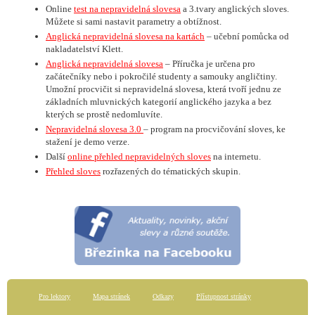
Online
test na nepravidelná slovesa
a 3.tvary anglických sloves.
Můžete si sami nastavit parametry a obtížnost.
Anglická nepravidelná slovesa na kartách
– učební pomůcka od
nakladatelství Klett.
Anglická nepravidelná slovesa
– Příručka je určena pro
začátečníky nebo i pokročilé studenty a samouky angličtiny.
Umožní procvičit si nepravidelná slovesa, která tvoří jednu ze
základních mluvnických kategorií anglického jazyka a bez
kterých se prostě nedomluvíte.
Nepravidelná slovesa 3.0
– program na procvičování sloves, ke
stažení je demo verze.
Další
online přehled nepravidelných sloves
na internetu.
Přehled sloves
rozřazených do tématických skupin.
Pro lektory
Mapa stránek
Odkazy
Přístupnost stránky