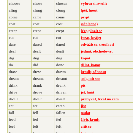
choose
chose
chosen
vybrat si, zvolit
cling
clung
clung
lpět, lnout
come
came
come
přijít
cost
cost
cost
stát (cena)
creep
crept
crept
lézt, plazit se
cut
cut
cut
řezat, krájet
dare
dared
dared
odvážit se, troufat si
deal
dealt
dealt
jednat, obchodovat
dig
dug
dug
kopat
do
did
done
dělat, konat
draw
drew
drawn
kreslit, táhnout
dream
dreamt
dreamt
snít, mít sen
drink
drank
drunk
pít
drive
drove
driven
jet, hnát
dwell
dwelt
dwelt
přebývat, trvat na čem
eat
ate
eaten
jíst
fall
fell
fallen
padat
feed
fed
fed
živit, krmit
feel
felt
felt
cítit se