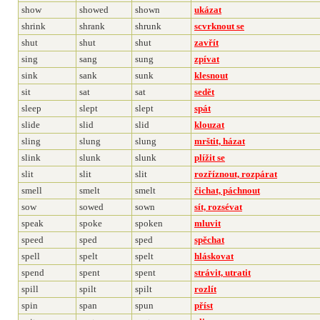
show
showed
shown
ukázat
shrink
shrank
shrunk
scvrknout se
shut
shut
shut
zavřít
sing
sang
sung
zpívat
sink
sank
sunk
klesnout
sit
sat
sat
sedět
sleep
slept
slept
spát
slide
slid
slid
klouzat
sling
slung
slung
mrštit, házat
slink
slunk
slunk
plížit se
slit
slit
slit
rozříznout, rozpárat
smell
smelt
smelt
čichat, páchnout
sow
sowed
sown
sít, rozsévat
speak
spoke
spoken
mluvit
speed
sped
sped
spěchat
spell
spelt
spelt
hláskovat
spend
spent
spent
strávit, utratit
spill
spilt
spilt
rozlít
spin
span
spun
příst