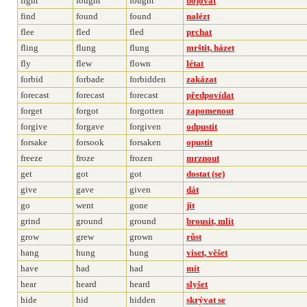
fight
fought
fought
bojovat
find
found
found
nalézt
flee
fled
fled
prchat
fling
flung
flung
mrštit, házet
fly
flew
flown
létat
forbid
forbade
forbidden
zakázat
forecast
forecast
forecast
předpovídat
forget
forgot
forgotten
zapomenout
forgive
forgave
forgiven
odpustit
forsake
forsook
forsaken
opustit
freeze
froze
frozen
mrznout
get
got
got
dostat (se)
give
gave
given
dát
go
went
gone
jít
grind
ground
ground
brousit, mlít
grow
grew
grown
růst
hang
hung
hung
viset, věšet
have
had
had
mít
hear
heard
heard
slyšet
hide
hid
hidden
skrývat se