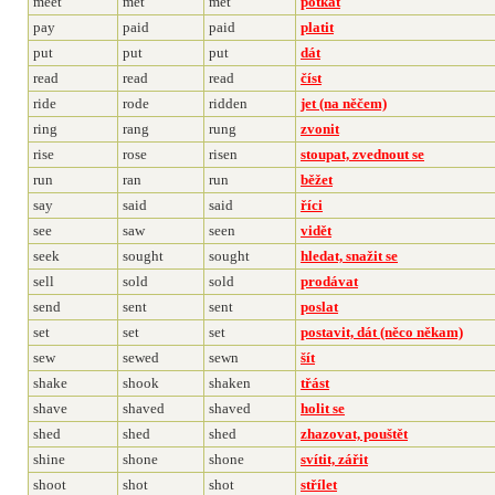
meet
met
met
potkat
pay
paid
paid
platit
put
put
put
dát
read
read
read
číst
ride
rode
ridden
jet (na něčem)
ring
rang
rung
zvonit
rise
rose
risen
stoupat, zvednout se
run
ran
run
běžet
say
said
said
říci
see
saw
seen
vidět
seek
sought
sought
hledat, snažit se
sell
sold
sold
prodávat
send
sent
sent
poslat
set
set
set
postavit, dát (něco někam)
sew
sewed
sewn
šít
shake
shook
shaken
třást
shave
shaved
shaved
holit se
shed
shed
shed
zhazovat, pouštět
shine
shone
shone
svítit, zářit
shoot
shot
shot
střílet