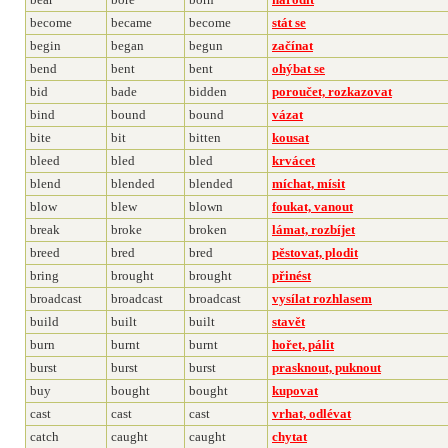
become
became
become
stát se
begin
began
begun
začínat
bend
bent
bent
ohýbat se
bid
bade
bidden
poroučet, rozkazovat
bind
bound
bound
vázat
bite
bit
bitten
kousat
bleed
bled
bled
krvácet
blend
blended
blended
míchat, mísit
blow
blew
blown
foukat, vanout
break
broke
broken
lámat, rozbíjet
breed
bred
bred
pěstovat, plodit
bring
brought
brought
přinést
broadcast
broadcast
broadcast
vysílat rozhlasem
build
built
built
stavět
burn
burnt
burnt
hořet, pálit
burst
burst
burst
prasknout, puknout
buy
bought
bought
kupovat
cast
cast
cast
vrhat, odlévat
catch
caught
caught
chytat