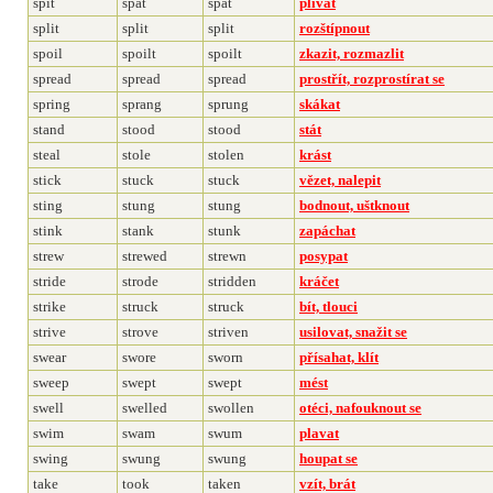
spit
spat
spat
plivat
split
split
split
rozštípnout
spoil
spoilt
spoilt
zkazit, rozmazlit
spread
spread
spread
prostřít, rozprostírat se
spring
sprang
sprung
skákat
stand
stood
stood
stát
steal
stole
stolen
krást
stick
stuck
stuck
vězet, nalepit
sting
stung
stung
bodnout, uštknout
stink
stank
stunk
zapáchat
strew
strewed
strewn
posypat
stride
strode
stridden
kráčet
strike
struck
struck
bít, tlouci
strive
strove
striven
usilovat, snažit se
swear
swore
sworn
přísahat, klít
sweep
swept
swept
mést
swell
swelled
swollen
otéci, nafouknout se
swim
swam
swum
plavat
swing
swung
swung
houpat se
take
took
taken
vzít, brát