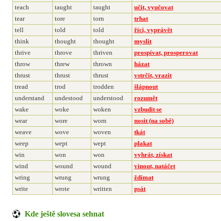
teach
taught
taught
učit, vyučovat
tear
tore
torn
trhat
tell
told
told
říci, vyprávět
think
thought
thought
myslit
thrive
throve
thriven
prospívat, prosperovat
throw
threw
thrown
házat
thrust
thrust
thrust
vstrčit, vrazit
tread
trod
trodden
šlápnout
understand
undestood
understood
rozumět
wake
woke
woken
vzbudit se
wear
wore
worn
nosit (na sobě)
weave
wove
woven
tkát
weep
wept
wept
plakat
win
won
won
vyhrát, získat
wind
wound
wound
vinout, natáčet
wring
wrung
wrung
ždímat
write
wrote
written
psát
Kde ještě slovesa sehnat