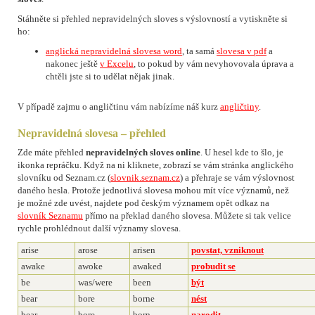
Stáhněte si přehled nepravidelných sloves s výslovností a vytiskněte si
ho:
anglická nepravidelná slovesa word
, ta samá
slovesa v pdf
a
nakonec ještě
v Excelu
, to pokud by vám nevyhovovala úprava a
chtěli jste si to udělat nějak jinak.
V případě zajmu o angličtinu vám nabízíme náš kurz
angličtiny
.
Nepravidelná slovesa – přehled
Zde máte přehled
nepravidelných sloves online
. U hesel kde to šlo, je
ikonka repráčku. Když na ni kliknete, zobrazí se vám stránka anglického
slovníku od Seznam.cz (
slovnik.seznam.cz
) a přehraje se vám výslovnost
daného hesla. Protože jednotlivá slovesa mohou mít více významů, než
je možné zde uvést, najdete pod českým významem opět odkaz na
slovník Seznamu
přímo na překlad daného slovesa. Můžete si tak velice
rychle prohlédnout další významy slovesa.
arise
arose
arisen
povstat, vzniknout
awake
awoke
awaked
probudit se
be
was/were
been
být
bear
bore
borne
nést
bear
bore
born
narodit