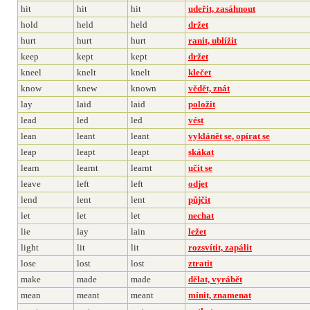
hit
hit
hit
udeřit, zasáhnout
hold
held
held
držet
hurt
hurt
hurt
ranit, ublížit
keep
kept
kept
držet
kneel
knelt
knelt
klečet
know
knew
known
vědět, znát
lay
laid
laid
položit
lead
led
led
vést
lean
leant
leant
vyklánět se, opírat se
leap
leapt
leapt
skákat
learn
learnt
learnt
učit se
leave
left
left
odjet
lend
lent
lent
půjčit
let
let
let
nechat
lie
lay
lain
ležet
light
lit
lit
rozsvítit, zapálit
lose
lost
lost
ztratit
make
made
made
dělat, vyrábět
mean
meant
meant
mínit, znamenat