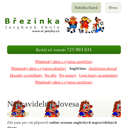
Toggle
Toggle
Nabídka Kurzů
Menu
navigation
navigation
725 903 631
Rychlý tel. kontakt
Příměstský tábor s výukou angličtiny
Příměstský tábor s výukou němčiny
Angličtina:
Angličtina obecně
Zkoušky a certifikáty
Pro děti
Pro seniory
Letní kurzy na prázdniny
Příměstský tábor s výukou angličtiny
Nepravidelná slovesa
anglicky
Zde jsme pro vás připravili
online seznam anglických nepravidelných
sloves
.