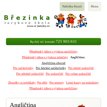
Toggle
Toggle
Nabídka Kurzů
Menu
navigation
navigation
725 903 631
Rychlý tel. kontakt
Příměstský tábor s výukou angličtiny
Příměstský tábor s výukou němčiny
Angličtina:
Angličtina obecně
Pro začátečníky
Pro falešné začátečníky
Pro mírně pokročilé
Pro středně pokročilé
Pro pokročilé
Pro velmi pokročilé
Zkoušky a certifikáty
Pro děti
Pro seniory
Letní kurzy na prázdniny
Příměstský tábor s výukou angličtiny
Angličtina