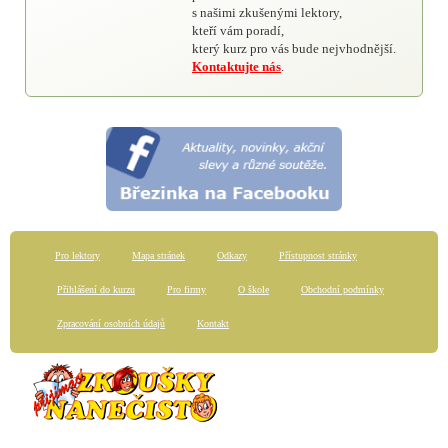
s našimi zkušenými lektory,
kteří vám poradí,
který kurz pro vás bude nejvhodnější.
Kontaktujte nás
.
Pro lektory
Mapa stránek
Odkazy
Přístupnost stránky
Přihlášení do kurzu
Pro firmy
O škole
Obchodní podmínky
Zpracování osobních údajů
Kontakt