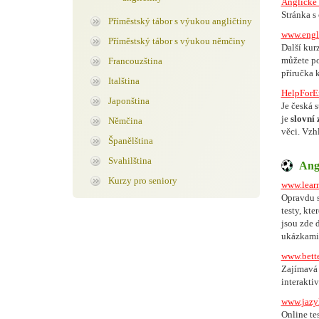
Anglické 
Stránka s
Příměstský tábor s výukou angličtiny
www.engl
Příměstský tábor s výukou němčiny
Další kur
můžete po
Francouzština
příručka 
Italština
HelpForE
Japonština
Je česká 
je
slovní 
Němčina
věci. Vzh
Španělština
Svahilština
Angl
Kurzy pro seniory
www.lear
Opravdu s
testy, kt
jsou zde 
ukázkami 
www.bette
Zajímavá 
interaktiv
www.jazy
Online te