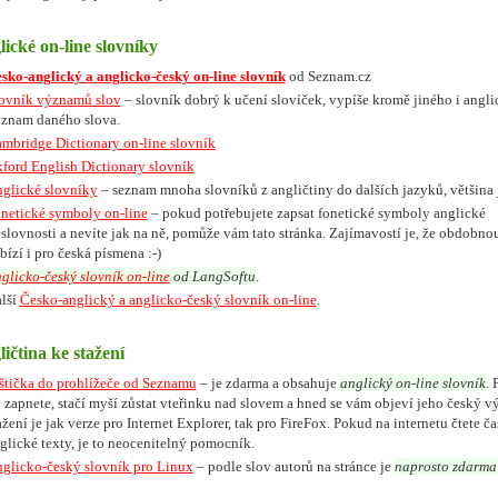
ické on-line slovníky
sko-anglický a anglicko-český on-line slovník
od Seznam.cz
ovník významů slov
– slovník dobrý k učení slovíček, vypíše kromě jiného i angli
znam daného slova.
mbridge Dictionary on-line slovník
ford English Dictionary slovník
glické slovníky
– seznam mnoha slovníků z angličtiny do dalších jazyků, většina j
netické symboly on-line
– pokud potřebujete zapsat fonetické symboly anglické
slovnosti a nevíte jak na ně, pomůže vám tato stránka. Zajímavostí je, že obdobno
bízí i pro česká písmena :-)
glicko-český slovník on-line
od LangSoftu
.
lší
Česko-anglický a anglicko-český slovník on-line
.
ičtina ke stažení
štička do prohlížeče od Seznamu
– je zdarma a obsahuje
anglický on-line slovník
. 
 zapnete, stačí myší zůstat vteřinku nad slovem a hned se vám objeví jeho český 
ažení je jak verze pro Internet Explorer, tak pro FireFox. Pokud na internetu čtete ča
glické texty, je to neocenitelný pomocník.
glicko-český slovník pro Linux
– podle slov autorů na stránce je
naprosto zdarma