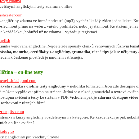
testy zdarma
 cvičnými anglickými testy zdarma a online
ishcaster.com
z angličtiny zdarma ve formě podcastů (mp3), vychází každý týden jedna lekce. Kur
slechnout přímo na webu z vašeho prohlížeče, nebo jej stáhnout. Ke stažení je naví
ke každé lekci, bohužel už ne zdarma – vyžaduje registraci.
nglish
stránka věnovaná angličtině. Nejdete zde spousty článků věnovaných různým téma
zásoba, maturita, certifikáty z angličtiny, gramatika
, různé
tipy jak se učit, testy
a
ledem k českému prostředí je mnohem vstřícnější.
ičtina – on-line testy
nenglishfeelgood.com
kvělá stránka s
on-line testy angličtiny
v několika formátech. Jsou zde dostupné o
eré můžete vyplňovat přímo na stránce. Jedná se o různá gramatická a textová cvičen
dostupná cvičení a testy ke stažení v PDF. Vrcholem pak je
zdarma dostupné video
rozhovorů z různých filmů.
r-english.com
stránka s kurzy angličtiny, rozdělenými na kategorie. Ke každé lekci je pak několi
ních on-line cvičení.
kolog.cz
sty z angličtiny pro všechny úrovně