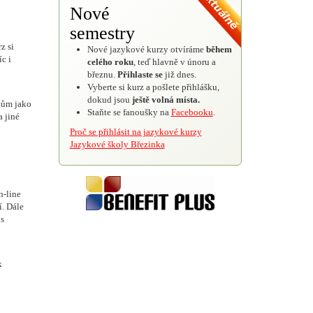
Nové
semestry
z si
Nové jazykové kurzy otvíráme
během
c i
celého roku
, teď hlavně v únoru a
březnu.
Přihlaste se
již dnes.
Vyberte si kurz a pošlete přihlášku,
dokud jsou
ještě volná místa.
tům jako
Staňte se fanoušky na
Facebooku
.
 jiné
Proč se přihlásit na jazykové kurzy
Jazykové školy Březinka
n-line
í. Dále
s
k