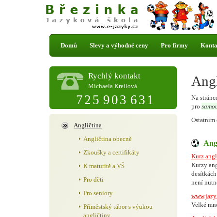
Domů
Slevy a výhodné ceny
Pro firmy
Konta
Rychlý kontakt
Angl
Michaela Kreilová
725 903 631
Na stránc
pro
samo
Ostatním
Angličtina
Angličtina obecně
Angl
Zkoušky a certifikáty
Kurz ang
Kurzy ang
K maturitě a VŠ
desítkách
Pro děti
není nutn
Pro seniory
www.jazy
Velké mno
Příměstský tábor s výukou
angličtiny