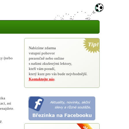
Nabízíme zdarma
vstupní pohovor
ky (nebo
prezenčně nebo online
s našimi zkušenými lektory,
kteří vám poradí,
který kurz pro vás bude nejvhodnější.
Kontaktujte nás
.
lika
aci, asi
enajdete.
ě.