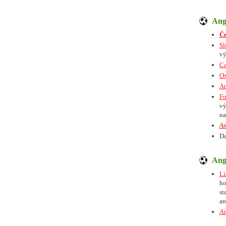
Angl
Če
Sl
vý
Ca
Ox
An
Fo
vý
na
An
Da
Angl
Li
ho
st
an
An