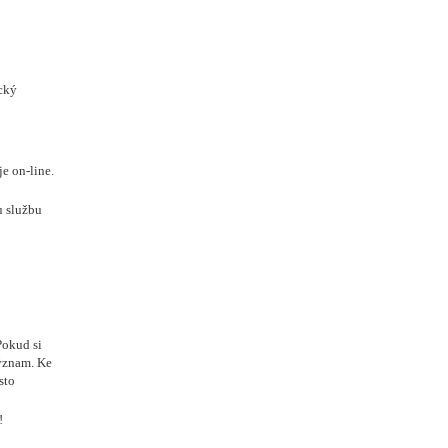
cký
e on-line.
u službu
Pokud si
význam. Ke
sto
!