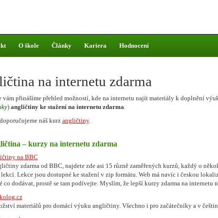
kt
O škole
Články
Kariera
Hodnocení
ičtina na internetu zdarma
e vám přinášíme přehled možností, kde na internetu najít materiály k doplnění výu
uky
)
angličtiny ke stažení na internetu zdarma
.
 doporučujeme náš kurz
angličtiny
.
ičtina – kurzy na internetu zdarma
ličtiny na BBC
ličtiny zdarma od BBC, najdete zde asi 15 různě zaměřených kurzů, každý o něko
 lekcí. Lekce jsou dostupné ke stažení v zip formátu. Web má navíc i českou lokaliz
é co dodávat, prostě se tam podívejte. Myslím, že lepší kurzy zdarma na internetu n
kolog.cz
žství materiálů pro domácí výuku angličtiny. Všechno i pro začátečníky a v češtin