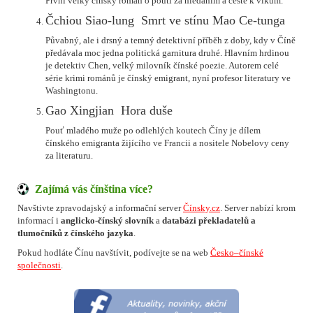
První velký čínský román o pouti za hledáním a cestě k vlkům.
Čchiou Siao-lung  Smrt ve stínu Mao Ce-tunga
Půvabný, ale i drsný a temný detektivní příběh z doby, kdy v Číně
předávala moc jedna politická garnitura druhé. Hlavním hrdinou
je detektiv Chen, velký milovník čínské poezie. Autorem celé
série krimi románů je čínský emigrant, nyní profesor literatury ve
Washingtonu.
Gao Xingjian  Hora duše
Pouť mladého muže po odlehlých koutech Číny je dílem
čínského emigranta žijícího ve Francii a nositele Nobelovy ceny
za literaturu.
Zajímá vás čínština více?
Navštivte zpravodajský a informační server
Čínsky.cz
. Server nabízí krom
informací i
anglicko-čínský slovník
a
databázi překladatelů a
tlumočníků z čínského jazyka
.
Pokud hodláte Čínu navštívit, podívejte se na web
Česko–čínské
společnosti
.