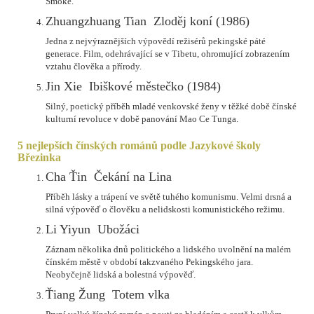
Smoke.
Zhuangzhuang Tian  Zloděj koní (1986)
Jedna z nejvýraznějších výpovědí režisérů pekingské páté
generace. Film, odehrávající se v Tibetu, ohromující zobrazením
vztahu člověka a přírody.
Jin Xie  Ibiškové městečko (1984)
Silný, poetický příběh mladé venkovské ženy v těžké době čínské
kulturní revoluce v době panování Mao Ce Tunga.
5 nejlepších čínských románů podle Jazykové školy
Březinka
Cha Ťin  Čekání na Lina
Příběh lásky a trápení ve světě tuhého komunismu. Velmi drsná a
silná výpověď o člověku a nelidskosti komunistického režimu.
Li Yiyun  Ubožáci
Záznam několika dnů politického a lidského uvolnění na malém
čínském městě v období takzvaného Pekingského jara.
Neobyčejně lidská a bolestná výpověď.
Ťiang Žung  Totem vlka