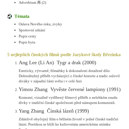
Adverbium 再 (2)
Témata
Oslava Nového roku, zvyky
Sportovní utkání
Popis cesty
Popis bytu
5 nejlepších čínských filmů podle Jazykové školy Březinka
Ang Lee (Li An)  Tygr a drak (2000)
Esteticky, výtvarně, filmařsky k dokonalosti dotažené dílo.
Dobrodružný příběh vycházející z čínské historie a tradic oslovil
diváky v západní části světa i v celé Asii.
Yimou Zhang  Vyvěste červené lampiony (1991)
Komorní, vizuálně vytříbený filmový příběh o nelehkém osudu
dívky v tradiční čínské společnosti před nástupem komunistů.
Yang Zhang  Čínská lázeň (1999)
Zdánlivě obyčejný film o běžném životě v jedné čínské tradiční
lázni. Poetikou se blíží ke kultovnímu americkému snímku