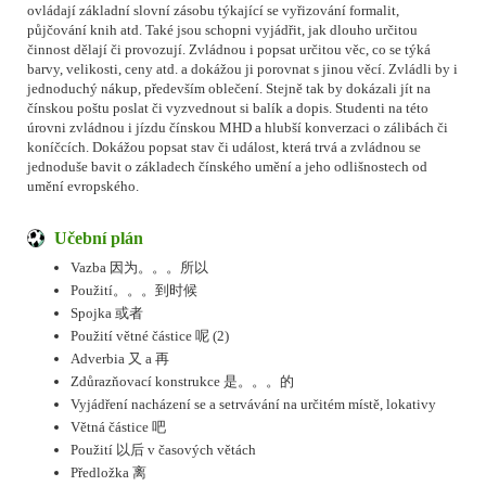
ovládají základní slovní zásobu týkající se vyřizování formalit,
půjčování knih atd. Také jsou schopni vyjádřit, jak dlouho určitou
činnost dělají či provozují. Zvládnou i popsat určitou věc, co se týká
barvy, velikosti, ceny atd. a dokážou ji porovnat s jinou věcí. Zvládli by i
jednoduchý nákup, především oblečení. Stejně tak by dokázali jít na
čínskou poštu poslat či vyzvednout si balík a dopis. Studenti na této
úrovni zvládnou i jízdu čínskou MHD a hlubší konverzaci o zálibách či
koníčcích. Dokážou popsat stav či událost, která trvá a zvládnou se
jednoduše bavit o základech čínského umění a jeho odlišnostech od
umění evropského.
Učební plán
Vazba 因为。。。所以
Použití。。。到时候
Spojka 或者
Použití větné částice 呢 (2)
Adverbia 又 a 再
Zdůrazňovací konstrukce 是。。。的
Vyjádření nacházení se a setrvávání na určitém místě, lokativy
Větná částice 吧
Použití 以后 v časových větách
Předložka 离