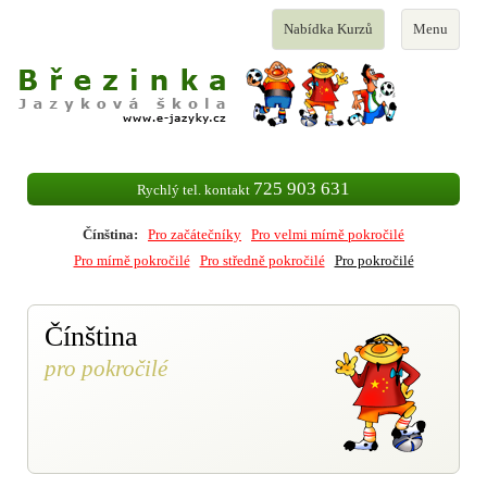
Toggle
Toggle
Nabídka Kurzů
Menu
navigation
navigation
725 903 631
Rychlý tel. kontakt
Čínština:
Pro začátečníky
Pro velmi mírně pokročilé
Pro mírně pokročilé
Pro středně pokročilé
Pro pokročilé
Čínština
pro pokročilé