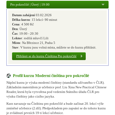
Pro pokročilé | Úterý | 19:00
Datum zahájení
03.02.2026
Délka kurzu
: 15 lekcí- 90 minut
Cena
: 4 500 Kč
Den
: Úterý
Čas
: 19:00 - 20:30
Lektor
: rodilá mluvčí Lili
Místo
: Na Březince 21, Praha 5
Stav
: V kurzu jsou volná místa, můžete se do kurzu přihlásit.
Přihlásit se do kurzu Čínština Pro pokročilé
Profil kurzu Moderní čínština pro pokročilé
Náplní kurzu je výuka moderní čínštiny (standardu užívaného v ČLR).
Základním materiálem je učebnice prof. Liu Xina New Practical Chinese
Reader, která byla vytvořena pod vedením Státního úřadu ČLR pro
výuku čínštiny jako cizího jazyka.
Kurz navazuje na Čínštinu pro pokročilé a bude začínat 20. lekcí výše
zmíněné učebnice (2.díl). Předpokladem pro zapsání se do tohoto kurzu
je zvládnutí prvních 19 ti lekcí učebnice.