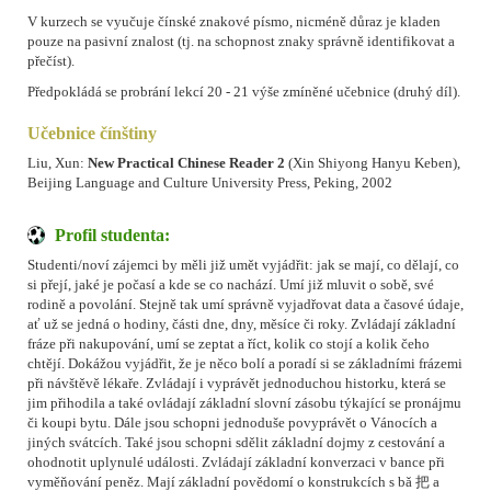
V kurzech se vyučuje čínské znakové písmo, nicméně důraz je kladen
pouze na pasivní znalost (tj. na schopnost znaky správně identifikovat a
přečíst).
Předpokládá se probrání lekcí 20 - 21 výše zmíněné učebnice (druhý díl).
Učebnice čínštiny
Liu, Xun:
New Practical Chinese Reader 2
(Xin Shiyong Hanyu Keben),
Beijing Language and Culture University Press, Peking, 2002
Profil studenta:
Studenti/noví zájemci by měli již umět vyjádřit: jak se mají, co dělají, co
si přejí, jaké je počasí a kde se co nachází. Umí již mluvit o sobě, své
rodině a povolání. Stejně tak umí správně vyjadřovat data a časové údaje,
ať už se jedná o hodiny, části dne, dny, měsíce či roky. Zvládají základní
fráze při nakupování, umí se zeptat a říct, kolik co stojí a kolik čeho
chtějí. Dokážou vyjádřit, že je něco bolí a poradí si se základními frázemi
při návštěvě lékaře. Zvládají i vyprávět jednoduchou historku, která se
jim přihodila a také ovládají základní slovní zásobu týkající se pronájmu
či koupi bytu. Dále jsou schopni jednoduše povyprávět o Vánocích a
jiných svátcích. Také jsou schopni sdělit základní dojmy z cestování a
ohodnotit uplynulé události. Zvládají základní konverzaci v bance při
vyměňování peněz. Mají základní povědomí o konstrukcích s bǎ 把 a