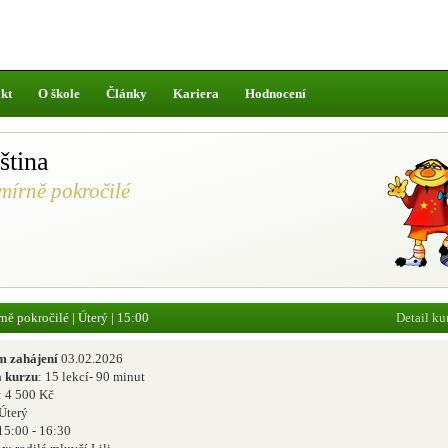
kt
O škole
Články
Kariera
Hodnocení
ština
mírně pokročilé
ně pokročilé | Úterý | 15:00
Detail
ku
m zahájení
03.02.2026
 kurzu
: 15 lekcí- 90 minut
: 4 500 Kč
 Úterý
 15:00 - 16:30