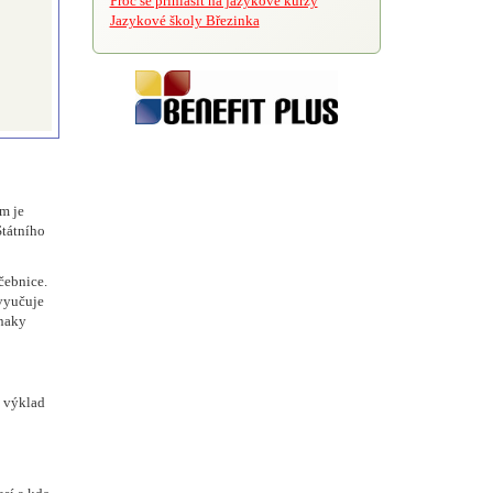
Proč se přihlásit na jazykové kurzy
Jazykové školy Březinka
m je
Státního
čebnice.
 vyučuje
znaky
, výklad