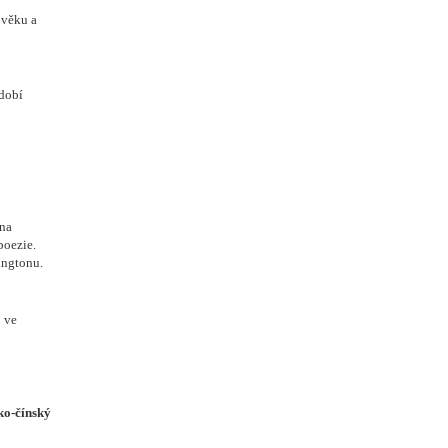
ověku a
dobí
dna
poezie.
ingtonu.
 ve
ko-čínský