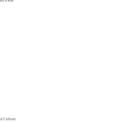
así a kde
d Culture