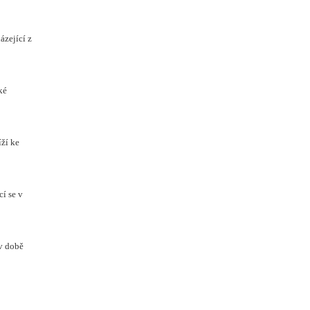
ázející z
ké
íží ke
cí se v
v době