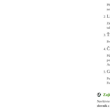
Př
ne
L
Zá
ta
Ť
Pr
Č
Pů
po
Au
G
Po
Fr
Zají
Navštivte
slovník
a