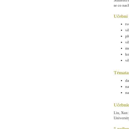
Studenti/n
se co nach
Učební 
tv
vě
př
vě
m
ko
vě
Témata
da
na
na
Učebnic
Liu, Xun
Universit
5 nejle