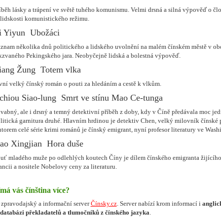
íběh lásky a trápení ve světě tuhého komunismu. Velmi drsná a silná výpověď o čl
lidskosti komunistického režimu.
i Yiyun  Ubožáci
znam několika dnů politického a lidského uvolnění na malém čínském městě v ob
kzvaného Pekingského jara. Neobyčejně lidská a bolestná výpověď.
iang Žung  Totem vlka
vní velký čínský román o pouti za hledáním a cestě k vlkům.
chiou Siao-lung  Smrt ve stínu Mao Ce-tunga
vabný, ale i drsný a temný detektivní příběh z doby, kdy v Číně předávala moc je
litická garnitura druhé. Hlavním hrdinou je detektiv Chen, velký milovník čínské 
torem celé série krimi románů je čínský emigrant, nyní profesor literatury ve Wash
ao Xingjian  Hora duše
uť mladého muže po odlehlých koutech Číny je dílem čínského emigranta žijícího
ancii a nositele Nobelovy ceny za literaturu.
má vás čínština více?
 zpravodajský a informační server
Čínsky.cz
. Server nabízí krom informací i
anglic
databázi překladatelů a tlumočníků z čínského jazyka
.