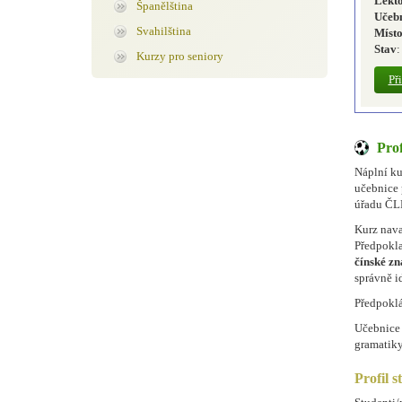
Lekt
Španělština
Učeb
Svahilština
Míst
Stav
:
Kurzy pro seniory
Př
Prof
Náplní ku
učebnice 
úřadu ČLR
Kurz nava
Předpokla
čínské z
správně id
Předpoklá
Učebnice s
gramatiky
Profil s