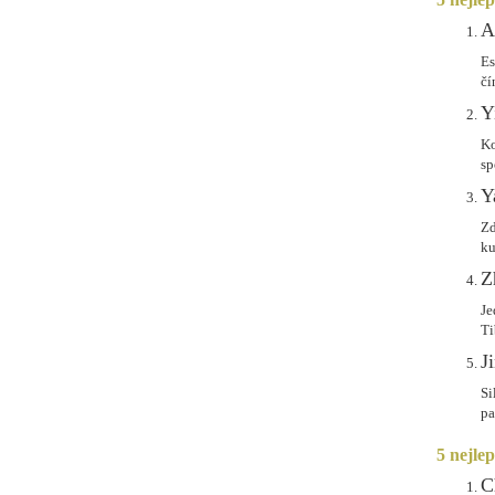
A
Es
čí
Y
Ko
sp
Y
Zd
ku
Z
Je
Ti
J
Si
pa
5 nejle
C