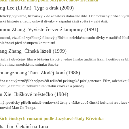
ng Lee (Li An)  Tygr a drak (2000)
teticky, výtvarně, filmařsky k dokonalosti dotažené dílo. Dobrodružný příběh vych
nské historie a tradic oslovil diváky v západní části světa i v celé Asii.
imou Zhang  Vyvěste červené lampiony (1991)
morní, vizuálně vytříbený filmový příběh o nelehkém osudu dívky v tradiční číns
olečnosti před nástupem komunistů.
ang Zhang  Čínská lázeň (1999)
ánlivě obyčejný film o běžném životě v jedné čínské tradiční lázni. Poetikou se bl
ltovnímu americkému snímku Smoke.
huangzhuang Tian  Zloděj koní (1986)
dna z nejvýraznějších výpovědí režisérů pekingské páté generace. Film, odehrávají
betu, ohromující zobrazením vztahu člověka a přírody.
in Xie  Ibiškové městečko (1984)
lný, poetický příběh mladé venkovské ženy v těžké době čínské kulturní revoluce 
nování Mao Ce Tunga.
pších čínských románů podle Jazykové školy Březinka
ha Ťin  Čekání na Lina