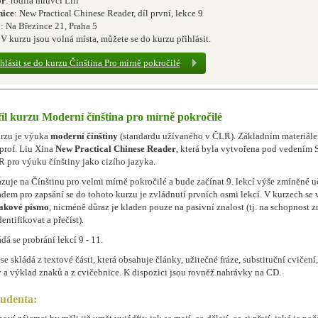
or
: rodilá mluvčí Lili
nice
: New Practical Chinese Reader, díl první, lekce 9
o
: Na Březince 21, Praha 5
 V kurzu jsou volná místa, můžete se do kurzu přihlásit.
ihlásit se do kurzu Čínština Pro mírně pokročilé
il kurzu Moderní čínština pro mírně pokročilé
rzu je výuka
moderní čínštiny
(standardu užívaného v ČLR). Základním materiále
prof. Liu Xina
New Practical Chinese Reader
, která byla vytvořena pod vedením 
 pro výuku čínštiny jako cizího jazyka.
zuje na Čínštinu pro velmi mírně pokročilé a bude začínat 9. lekcí výše zmíněné u
dem pro zapsání se do tohoto kurzu je zvládnutí prvních osmi lekcí. V kurzech se
nakové písmo
, nicméně důraz je kladen pouze na pasivní znalost (tj. na schopnost 
entifikovat a přečíst).
dá se probrání lekcí 9 - 11.
e skládá z textové části, která obsahuje články, užitečné fráze, substituční cvičení
 a výklad znaků a z cvičebnice. K dispozici jsou rovněž nahrávky na CD.
tudenta: