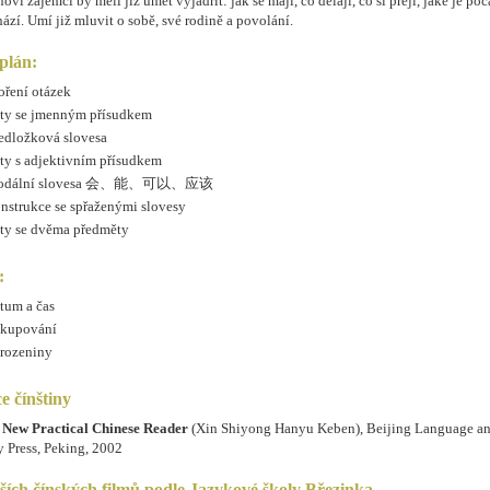
oví zájemci by měli již umět vyjádřit: jak se mají, co dělají, co si přejí, jaké je poč
ází. Umí již mluvit o sobě, své rodině a povolání.
plán:
oření otázek
ty se jmenným přísudkem
edložková slovesa
ty s adjektivním přísudkem
odální slovesa 会、能、可以、应该
nstrukce se spřaženými slovesy
ty se dvěma předměty
:
tum a čas
kupování
rozeniny
e čínštiny
:
New Practical Chinese Reader
(Xin Shiyong Hanyu Keben), Beijing Language an
y Press, Peking, 2002
pších čínských filmů podle Jazykové školy Březinka