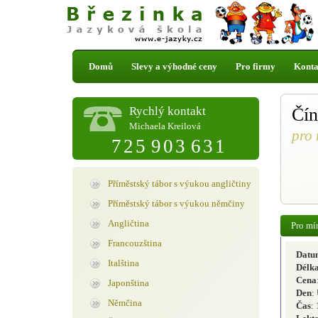
Domů
Slevy a výhodné ceny
Pro firmy
Konta
Rychlý kontakt
Čín
Michaela Kreilová
pro 
725 903 631
Příměstský tábor s výukou angličtiny
Příměstský tábor s výukou němčiny
Angličtina
Pro mír
Francouzština
Datu
Italština
Délka
Cena
Japonština
Den
:
Němčina
Čas
: