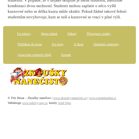
studentů. V případě, že v nějaké skupině je méně studentů, nabízíme
kombinaci dvou možností. Studenti mohou zaplatit o něco vyšší
kurzovné nebo se délka kurzu může zkrátit. Pokud žádné takové řešení
studentům nevyhovuje, kurz se ruší a kurzovné se vrací v plné výši.
Pro lektory
Mapa stránek
Odkazy
Přístupnost stránky
Přihlášení do kurzu
Pro firmy
O škole
Obchodní podmínky
Zpracování osobních údajů
Kontakt
© Petr Husar – Zkoušky nanečisto |
www.zkousky-nanecisto.cz
|
www.e-matematika.cz
Webdesign
www.osklivy-sup.cz
, kresby
Josef Quis