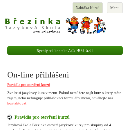
Toggle
Toggle
Nabídka Kurzů
Menu
navigation
navigation
725 903 631
Rychlý tel. kontakt
On-line přihlášení
Pravidla pro otevření kurzů
Zvolte si jazykový kurz v menu. Pokud nemůžete najít kurz o který máte
zájem, nebo nefunguje přihlašovací formulář v menu, neváhejte nás
kontaktovat
.
Pravidla pro otevření kurzů
Jazyková škola Březinka otevírá jazykové kurzy pro skupiny od 4