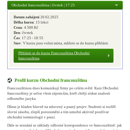
Obchodní francouzština | čtvrtek | 17:25
Datum zahájení
20.02.2025
Délka kurzu
: 15 lekcí
Cena
: 4 500 Kč
Den
: čtvrtek
Čas
: 17:25 - 18:55
Stav
: V kurzu jsou volná místa, můžete se do kurzu přihlásit.
Přihlásit se do kurzu Francouzština Obchodní
francouzština
Profil kurzu Obchodní francouzština
Francouzštinou dnes komunikují firmy po celém světě. Kurz Obchodní
francouzštiny je určen všem zájemcům, kteří chtějí získat znalosti
odborného jazyka.
Důraz je kladen hlavně na mluvený a psaný projev. Studenti si rozšíří
slovní zásobu, zlepší porozumění a tím umožní aktivně používat
obchodní terminologii v praxi.
Dále se seznámí se základy odborné korespondence ve francouzštině: jak