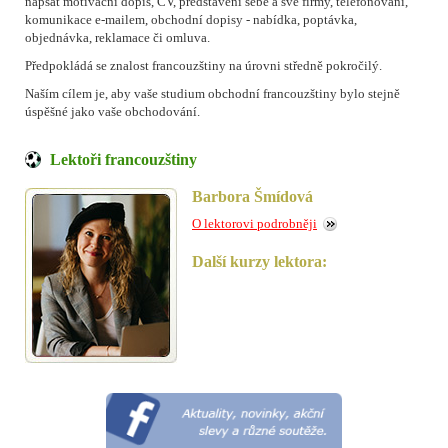
napsat motivační dopis, CV, představení sebe a své firmy, telefonování,
komunikace e-mailem, obchodní dopisy - nabídka, poptávka,
objednávka, reklamace či omluva.
Předpokládá se znalost francouzštiny na úrovni středně pokročilý.
Naším cílem je, aby vaše studium obchodní francouzštiny bylo stejně
úspěšné jako vaše obchodování.
Lektoři francouzštiny
Barbora Šmídová
O lektorovi podrobněji
Další kurzy lektora: