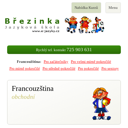
Toggle
Toggle
Nabídka Kurzů
Menu
navigation
navigation
725 903 631
Rychlý tel. kontakt
Francoužština:
Pro začátečníky
Pro velmi mírně pokročilé
Pro mírně pokročilé
Pro středně pokročilé
Pro pokročilé
Pro seniory
Francouzština
obchodní