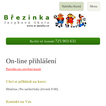
Toggle
Toggle
Nabídka Kurzů
Menu
navigation
navigation
725 903 631
Rychlý tel. kontakt
On-line přihlášení
Pravidla pro otevření kurzů
Chci se přihlásit na kurz:
Němčina | Pro začátečníky (čtvrtek 9:00)
Kontakt na Vás