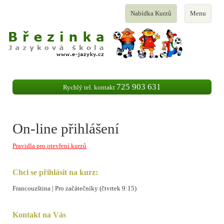
Toggle
Toggle
Nabídka Kurzů
Menu
navigation
navigation
725 903 631
Rychlý tel. kontakt
On-line přihlášení
Pravidla pro otevření kurzů
Chci se přihlásit na kurz:
Francouzština | Pro začátečníky (čtvrtek 9:15)
Kontakt na Vás