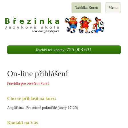
Toggle
Toggle
Nabídka Kurzů
Menu
navigation
navigation
725 903 631
Rychlý tel. kontakt
On-line přihlášení
Pravidla pro otevření kurzů
Chci se přihlásit na kurz:
Angličtina | Pro mírně pokročilé (úterý 17:25)
Kontakt na Vás