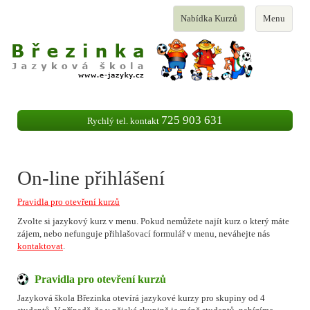
Toggle
Toggle
Nabídka Kurzů
Menu
navigation
navigation
725 903 631
Rychlý tel. kontakt
On-line přihlášení
Pravidla pro otevření kurzů
Zvolte si jazykový kurz v menu. Pokud nemůžete najít kurz o který máte
zájem, nebo nefunguje přihlašovací formulář v menu, neváhejte nás
kontaktovat
.
Pravidla pro otevření kurzů
Jazyková škola Březinka otevírá jazykové kurzy pro skupiny od 4