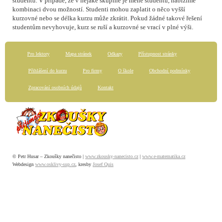
studentů. V případě, že v nějaké skupině je méně studentů, nabízíme
kombinaci dvou možností. Studenti mohou zaplatit o něco vyšší
kurzovné nebo se délka kurzu může zkrátit. Pokud žádné takové řešení
studentům nevyhovuje, kurz se ruší a kurzovné se vrací v plné výši.
Pro lektory
Mapa stránek
Odkazy
Přístupnost stránky
Přihlášení do kurzu
Pro firmy
O škole
Obchodní podmínky
Zpracování osobních údajů
Kontakt
© Petr Husar – Zkoušky nanečisto |
www.zkousky-nanecisto.cz
|
www.e-matematika.cz
Webdesign
www.osklivy-sup.cz
, kresby
Josef Quis